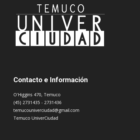
levitra-generico/
d’amore volesse sinceramente voler portare
tutto il più pulito e luminoso nelle masse, allora non c’è: nel
programma della festa c’era legalizzazione dei bordelli e
l’introduzione di lezioni sessuali nelle scuole.
Contacto
e Información
O'Higgins 470, Temuco
(45) 2731435 - 2731436
temucouniverciudad@gmail.com
Temuco UniverCiudad