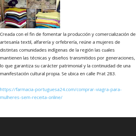
Creada con el fin de fomentar la producción y comercialización de
artesanía textil, alfarería y orfebrería, reúne a mujeres de
distintas comunidades indígenas de la región las cuales
mantienen las técnicas y diseños transmitidos por generaciones,
lo que garantiza su carácter patrimonial y la continuidad de una
manifestación cultural propia. Se ubica en calle Prat 283.
https://farmacia-portuguesa24.com/comprar-viagra-para-
mulheres-sem-receita-online/
Insieme al suo collega sul negozio di Chiccholina, Moana, Pozzie
fondò un partito d’amore in Italia e si proponeva al posto di
deputato. E se pensi che la
https://italia-farmacia.to/comprare-