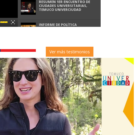
RESUMEN 1ER ENCUENTRO DE
CIUDADES UNIVERSITARIAS,
TEMUCO UNIVERCIUDAD
INFORME DE POLÍTICA
MONETARIA, IPOM - JUNIO 2022
ESCENARIO INTERNACIONAL
Ver más testimonios
RELEVANTE PARA LA ECONOMÍA
CHILENA
INFLACIÓN EN CHILE: DINÁMICAS
Y DETERMINANTES
2DO TORNEO DE AJEDREZ ONLINE
TEMUCOUNIVERCIUDAD 2021
IDENTIDAD CULTURAL DE
TEMUCO E IBAGUÉ