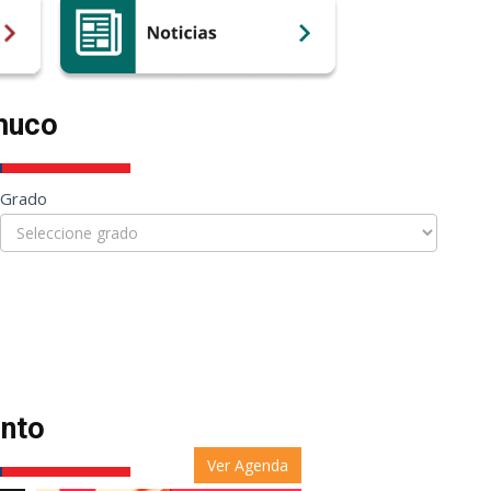
muco
Grado
nto
Ver Agenda