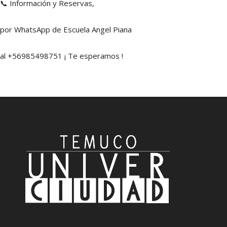
📞 Información y Reservas,
por WhatsApp de Escuela Angel Piana
al +56985498751 ¡ Te esperamos !