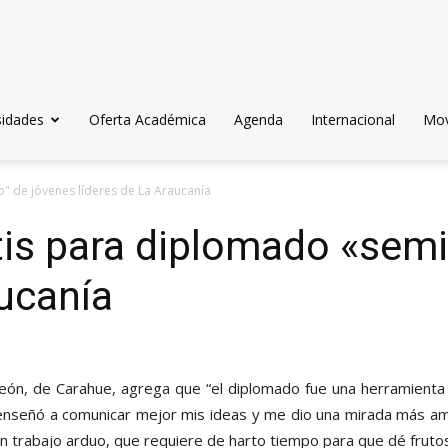
sidades
Oferta Académica
Agenda
Internacional
Mov
" de jóvenes líderes de La Araucanía
is para diplomado «semi
aucanía
u León, de Carahue, agrega que “el diplomado fue una herramien
enseñó a comunicar mejor mis ideas y me dio una mirada más ampl
n trabajo arduo, que requiere de harto tiempo para que dé frutos