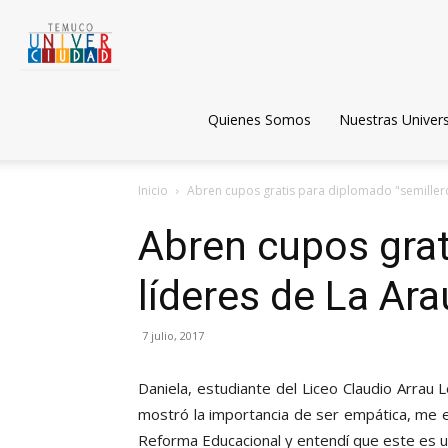
Temuco
Univerciudad
Quienes Somos
Nuestras Univer
Inicio
Abren cupos gratis para diplomado "semillero
Abren cupos grat
líderes de La Ar
7 julio, 2017
Daniela, estudiante del Liceo Claudio Arra
mostró la importancia de ser empática, me 
Reforma Educacional y entendí que este es u