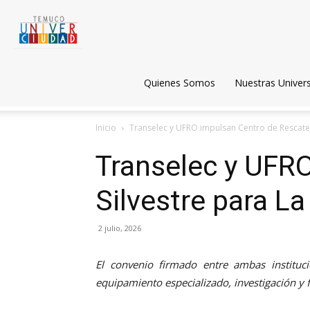
Temuco
Univerciudad
Quienes Somos
Nuestras Univer
Inicio
Transelec y UFRO impulsan Centro de Rescate d
Transelec y UFR
Silvestre para L
2 julio, 2026
El convenio firmado entre ambas institucio
equipamiento especializado, investigación y 