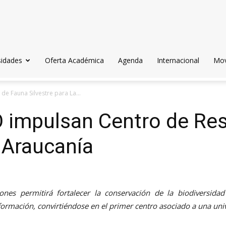
sidades
Oferta Académica
Agenda
Internacional
Mov
e Fauna Silvestre para La...
O impulsan Centro de Re
a Araucanía
nes permitirá fortalecer la conservación de la biodiversidad
formación, convirtiéndose en el primer centro asociado a una uni