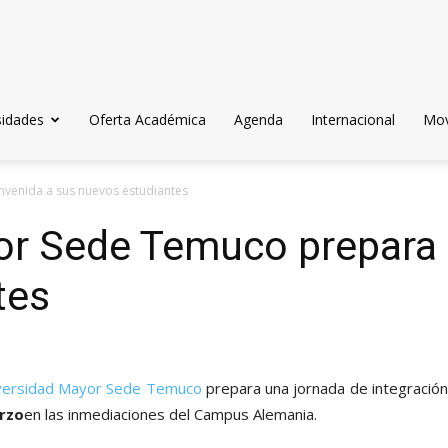
sidades
Oferta Académica
Agenda
Internacional
Mov
venida a sus nuevos estudiantes
or Sede Temuco prepara 
tes
versidad Mayor Sede Temuco
prepara una jornada de integración
rzo
en las inmediaciones del Campus Alemania.