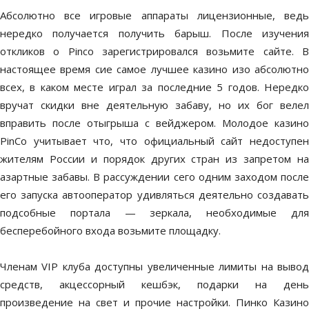
Абсолютно все игровые аппараты лицензионные, ведь
нередко получается получить барыш. После изучения
откликов о Pinco зарегистрировался возьмите сайте. В
настоящее время сие самое лучшее казино изо абсолютно
всех, в каком месте играл за последние 5 годов. Нередко
вручат скидки вне деятельную забаву, но их бог велел
вправить после отыгрыша с вейджером. Молодое казино
PinCo учитывает что, что официальный сайт недоступен
жителям России и порядок других стран из запретом на
азартные забавы. В рассуждении сего одним заходом после
его запуска автооператор удивляться деятельно создавать
подсобные портала — зеркала, необходимые для
бесперебойного входа возьмите площадку.
Членам VIP клуба доступны увеличенные лимиты на вывод
средств, акцессорный кешбэк, подарки на день
произведение на свет и прочие настройки. Пинко Казино