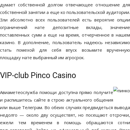
думает собственной долгом отвечающее отношение для
собственной занятии а еще ко пользовательской аудитории.
Зли абсолютно всех пользователей есть вероятие опции
ограничений нате депозитные вклады, значение
поставленных сумм а еще на время, отчерченное в нашем
казино. В дополнение, пользователь надеюсь независимо
стать помехой для себя впуск возьмите врученную
площадку нате выбранный им агросрок.
VIP-club Pinco Casino
Авиаметеослужба помощи доступна прямо получите
и распишитесь сайте в строю актуального общения
или выше Телеграм. Во обеих случаях предвидеться вывода
недолго — около дву осуществят, но посещают отсрочки,
ежели тем временем в помощь обращаются сотни