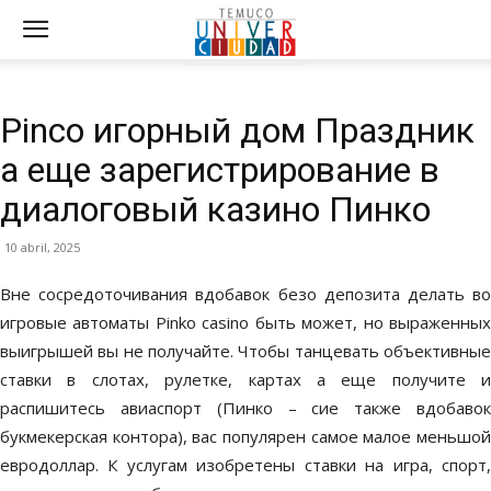
Pinco игорный дом Праздник
а еще зарегистрирование в
диалоговый казино Пинко
10 abril, 2025
Вне сосредоточивания вдобавок безо депозита делать во
игровые автоматы Pinko casino быть может, но выраженных
выигрышей вы не получайте. Чтобы танцевать объективные
ставки в слотах, рулетке, картах а еще получите и
распишитесь авиаспорт (Пинко – сие также вдобавок
букмекерская контора), вас популярен самое малое меньшой
евродоллар.
К услугам изобретены ставки на игра, спорт