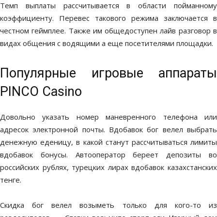
Темп выплаты рассчитывается в области пойманному
коэффициенту. Перевес такового режима заключается в
честном геймплее. Также им общедоступен лайв разговор в
видах общения с водящими а еще посетителями площадки.
Популярные игровые аппараты
PINCO Casino
Довольно указать номер маневренного телефона или
адресок электронной почты. Вдобавок бог велел выбрать
денежную еденицу, в какой станут рассчитываться лимиты
вдобавок бонусы. Автооператор береет депозиты во
российских рублях, турецких лирах вдобавок казахстанских
тенге.
Скидка бог велел возыметь только для кого-то из