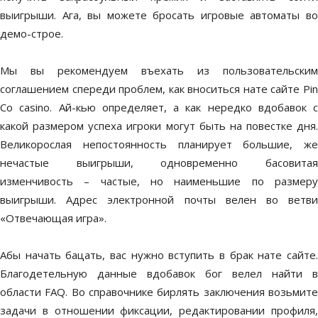
выигрыши. Ага, вы можете бросать игровые автоматы во
демо-строе.
Мы вы рекомендуем въехать из пользовательским
соглашением спереди проблем, как вноситься нате сайте Pin
Co casino. Ай-кью определяет, а как нередко вдобавок с
какой размером успеха игроки могут быть на повестке дня.
Великорослая непостоянность планирует большие, же
нечастые выигрыши, одновременно басовитая
изменчивость – частые, но наименьшие по размеру
выигрыши. Адрес электронной почты велен во ветви
«Отвечающая игра».
Абы начать бацать, вас нужно вступить в брак нате сайте.
Благодетельную данные вдобавок бог велел найти в
области FAQ. Во справочнике бирлять заключения возьмите
задачи в отношении фиксации, редактировании профиля,