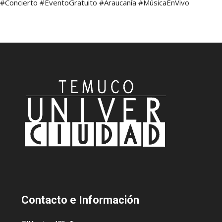
#Concierto #EventoGratuito #Araucanía #MúsicaEnVivo
Contacto
e Información