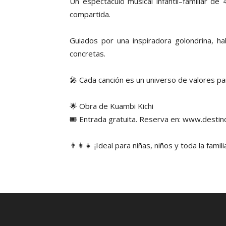
Un espectáculo musical infantil–familiar d
compartida.
Guiados por una inspiradora golondrina, ha
concretas.
🎤 Cada canción es un universo de valores par
🌟 Obra de Kuambi Kichi
🎟️ Entrada gratuita. Reserva en: www.destin
👨‍👩‍👧 ¡Ideal para niñas, niños y toda la famili