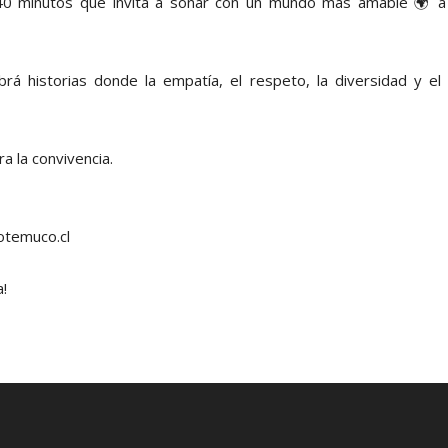
e 40 minutos que invita a soñar con un mundo más amable 🌍 a 
brá historias donde la empatía, el respeto, la diversidad y 
a la convivencia.
otemuco.cl
a!