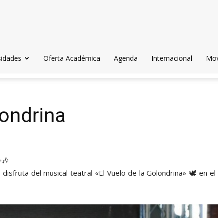
sidades
Oferta Académica
Agenda
Internacional
Mov
londrina
✨🎶
isfruta del musical teatral «El Vuelo de la Golondrina» 🕊️ en el