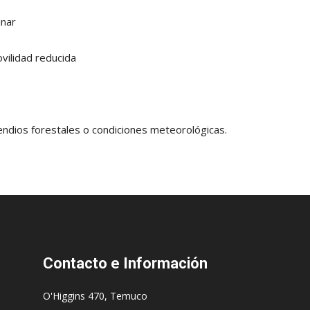
inar
vilidad reducida
cendios forestales o condiciones meteorológicas.
Contacto
e Información
O'Higgins 470, Temuco