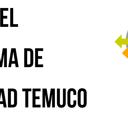
 el
ma de
ad Temuco