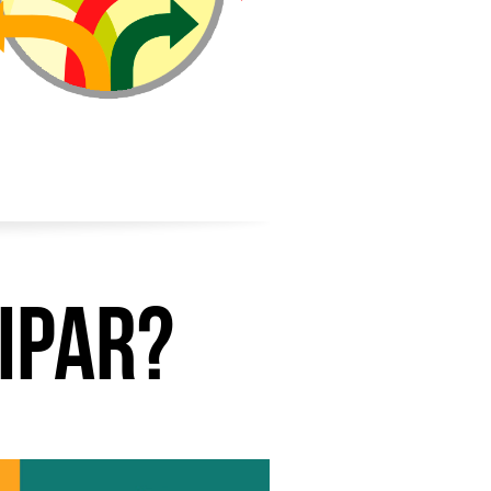
ipar?