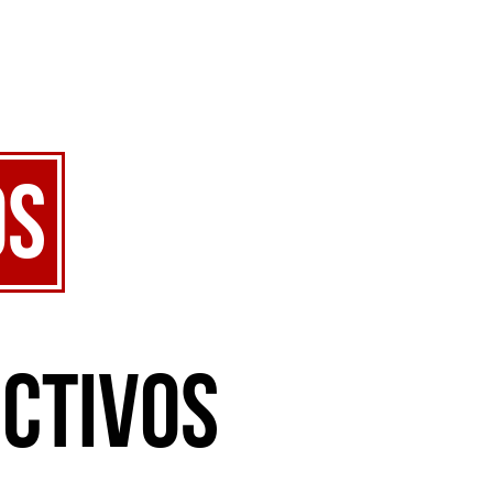
os
ectivos